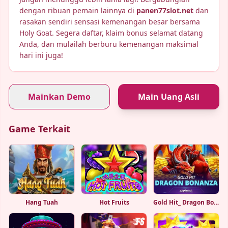
dengan ribuan pemain lainnya di
panen77slot.net
dan
rasakan sendiri sensasi kemenangan besar bersama
Holy Goat. Segera daftar, klaim bonus selamat datang
Anda, dan mulailah berburu kemenangan maksimal
hari ini juga!
Mainkan Demo
Main Uang Asli
Game Terkait
Hang Tuah
Gold Hit_ Dragon Bonanza™
Hot Fruits