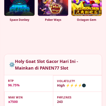
Space Donkey
Poker Ways
Octagon Gem
Holy Goat Slot Gacor Hari Ini -
⚙️
Mainkan di PANEN77 Slot
RTP
VOLATILITY
96.75%
High ⚡⚡⚡⚡🌑
MAX WIN
PAYLINES
x7500
243