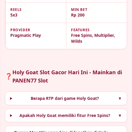
REELS
MIN BET
5x3
Rp 200
PROVIDER
FEATURES
Pragmatic Play
Free Spins, Multiplier,
Wilds
Holy Goat Slot Gacor Hari Ini - Mainkan di
❓
PANEN77 Slot
Berapa RTP dari game Holy Goat?
▼
Apakah Holy Goat memiliki fitur Free Spins?
▼