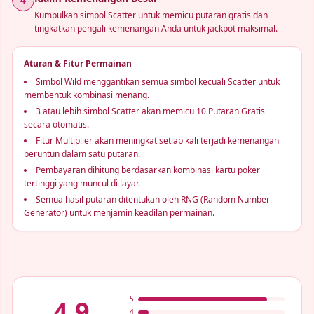
Kumpulkan simbol Scatter untuk memicu putaran gratis dan
tingkatkan pengali kemenangan Anda untuk jackpot maksimal.
Aturan & Fitur Permainan
Simbol Wild menggantikan semua simbol kecuali Scatter untuk
membentuk kombinasi menang.
3 atau lebih simbol Scatter akan memicu 10 Putaran Gratis
secara otomatis.
Fitur Multiplier akan meningkat setiap kali terjadi kemenangan
beruntun dalam satu putaran.
Pembayaran dihitung berdasarkan kombinasi kartu poker
tertinggi yang muncul di layar.
Semua hasil putaran ditentukan oleh RNG (Random Number
Generator) untuk menjamin keadilan permainan.
Rating Pemain
5
4.9
4