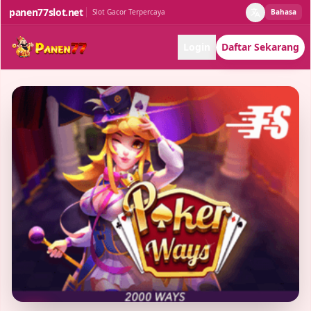
panen77slot.net
Slot Gacor Terpercaya
Bahasa
Login
Daftar Sekarang