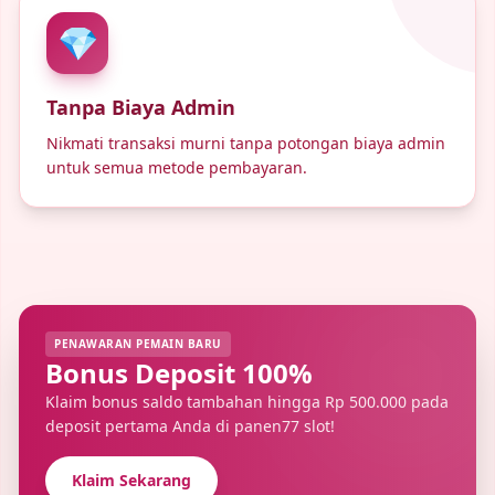
💎
Tanpa Biaya Admin
Nikmati transaksi murni tanpa potongan biaya admin
untuk semua metode pembayaran.
PENAWARAN PEMAIN BARU
Bonus Deposit 100%
Klaim bonus saldo tambahan hingga Rp 500.000 pada
deposit pertama Anda di panen77 slot!
Klaim Sekarang