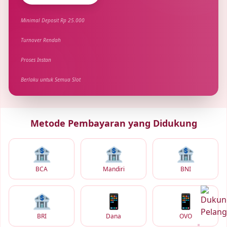
Minimal Deposit Rp 25.000
Turnover Rendah
Proses Instan
Berlaku untuk Semua Slot
Metode Pembayaran yang Didukung
🏦
🏦
🏦
BCA
Mandiri
BNI
🏦
📱
📱
BRI
Dana
OVO