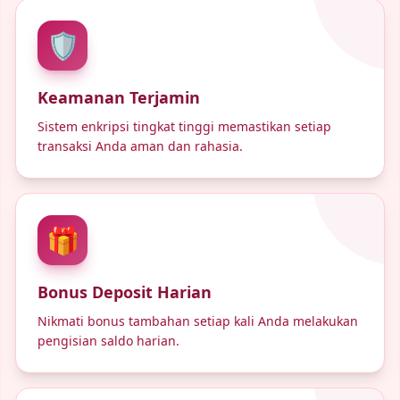
🛡️
Keamanan Terjamin
Sistem enkripsi tingkat tinggi memastikan setiap
transaksi Anda aman dan rahasia.
🎁
Bonus Deposit Harian
Nikmati bonus tambahan setiap kali Anda melakukan
pengisian saldo harian.