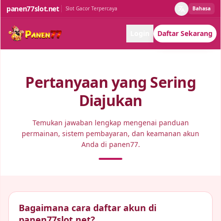
panen77slot.net
Slot Gacor Terpercaya
Bahasa
Login
Daftar Sekarang
Pertanyaan yang Sering
Diajukan
Temukan jawaban lengkap mengenai panduan
permainan, sistem pembayaran, dan keamanan akun
Anda di panen77.
Bagaimana cara daftar akun di
panen77slot.net?