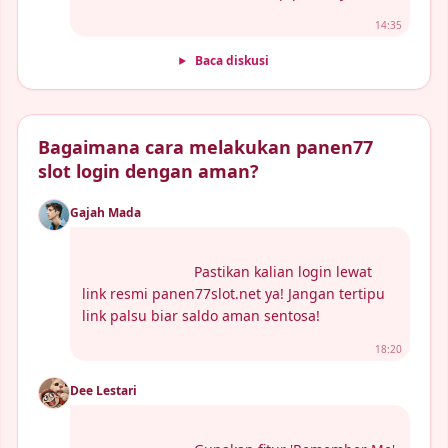
14:35
Baca diskusi
Bagaimana cara melakukan panen77
slot login dengan aman?
Gajah Mada
                            Pastikan kalian login lewat 
link resmi panen77slot.net ya! Jangan tertipu 
link palsu biar saldo aman sentosa!

18:20
Dee Lestari