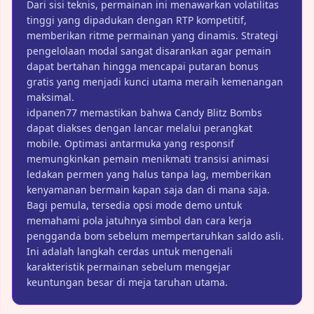
Dari sisi teknis, permainan ini menawarkan volatilitas
tinggi yang dipadukan dengan RTP kompetitif,
memberikan ritme permainan yang dinamis. Strategi
pengelolaan modal sangat disarankan agar pemain
dapat bertahan hingga mencapai putaran bonus
gratis yang menjadi kunci utama meraih kemenangan
maksimal.
idpanen77 memastikan bahwa Candy Blitz Bombs
dapat diakses dengan lancar melalui perangkat
mobile. Optimasi antarmuka yang responsif
memungkinkan pemain menikmati transisi animasi
ledakan permen yang halus tanpa lag, memberikan
kenyamanan bermain kapan saja dan di mana saja.
Bagi pemula, tersedia opsi mode demo untuk
memahami pola jatuhnya simbol dan cara kerja
pengganda bom sebelum mempertaruhkan saldo asli.
Ini adalah langkah cerdas untuk mengenali
karakteristik permainan sebelum mengejar
keuntungan besar di meja taruhan utama.