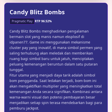
▶
Candy Blitz Bombs
Pragmatic Play
RTP 96.52%
Candy Blitz Bombs menghadirkan pengalaman
bermain slot yang manis namun eksplosif di
idpanen77. Game ini menggunakan mekanisme
cluster pay yang inovatif, di mana simbol permen yang
saling terhubung akan meledak dan memberikan
ruang bagi simbol baru untuk jatuh, menciptakan
peluang kemenangan beruntun dalam satu putaran
tunggal.
Fitur utama yang menjadi daya tarik adalah simbol
bom pengganda. Saat ledakan terjadi, bom-bom ini
akan mengaktifkan multiplier yang meningkatkan total
kemenangan Anda secara signifikan. Kombinasi antara
warna-warni visual dan potensi pembayaran besar
menjadikan setiap spin terasa mendebarkan bagi para
pemburu jackpot.