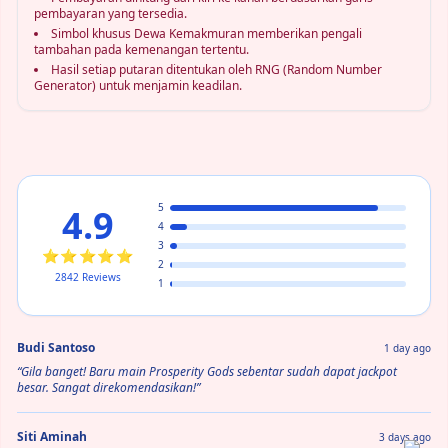
pembayaran yang tersedia.
Simbol khusus Dewa Kemakmuran memberikan pengali
tambahan pada kemenangan tertentu.
Hasil setiap putaran ditentukan oleh RNG (Random Number
Generator) untuk menjamin keadilan.
5
4.9
4
3
⭐⭐⭐⭐⭐
2
2842 Reviews
1
Budi Santoso
1 day ago
“Gila banget! Baru main Prosperity Gods sebentar sudah dapat jackpot
besar. Sangat direkomendasikan!”
Siti Aminah
3 days ago