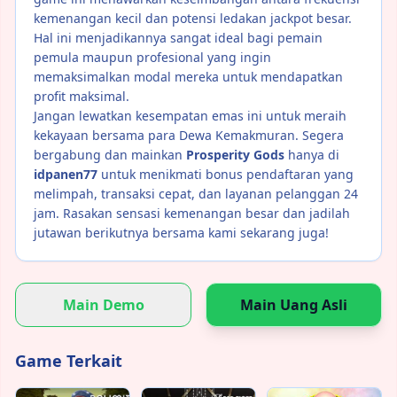
kemenangan kecil dan potensi ledakan jackpot besar.
Hal ini menjadikannya sangat ideal bagi pemain
pemula maupun profesional yang ingin
memaksimalkan modal mereka untuk mendapatkan
profit maksimal.
Jangan lewatkan kesempatan emas ini untuk meraih
kekayaan bersama para Dewa Kemakmuran. Segera
bergabung dan mainkan
Prosperity Gods
hanya di
idpanen77
untuk menikmati bonus pendaftaran yang
melimpah, transaksi cepat, dan layanan pelanggan 24
jam. Rasakan sensasi kemenangan besar dan jadilah
jutawan berikutnya bersama kami sekarang juga!
Main Demo
Main Uang Asli
Game Terkait