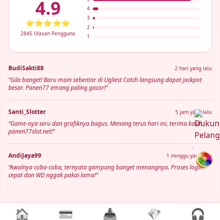
4.9
4
3
⭐⭐⭐⭐⭐
2
2845 Ulasan Pengguna
1
BudiSakti88
2 hari yang lalu
“Gila banget! Baru main sebentar di Ugliest Catch langsung dapat jackpot
besar. Panen77 emang paling gacor!”
Santi_Slotter
5 jam yang lalu
“Game-nya seru dan grafiknya bagus. Menang terus hari ini, terima kasih
panen77slot.net!”
AndiJaya99
1 minggu yang lalu
“Awalnya coba-coba, ternyata gampang banget menangnya. Proses login
cepat dan WD nggak pakai lama!”
🏠
💳
📥
💎
🎧