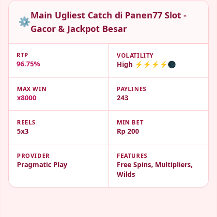
Main Ugliest Catch di Panen77 Slot -
⚙️
Gacor & Jackpot Besar
RTP
VOLATILITY
96.75%
High ⚡⚡⚡⚡🌑
MAX WIN
PAYLINES
x8000
243
REELS
MIN BET
5x3
Rp 200
PROVIDER
FEATURES
Pragmatic Play
Free Spins, Multipliers,
Wilds