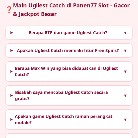
Main Ugliest Catch di Panen77 Slot - Gacor
❓
& Jackpot Besar
Berapa RTP dari game Ugliest Catch?
▼
Apakah Ugliest Catch memiliki fitur Free Spins?
▼
Berapa Max Win yang bisa didapatkan di Ugliest
▼
Catch?
Bisakah saya mencoba Ugliest Catch secara
▼
gratis?
Apakah game Ugliest Catch ramah perangkat
▼
mobile?