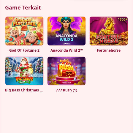
Game Terkait
God Of Fortune 2
Anaconda Wild 2™
Fortunehorse
Big Bass Christmas – Frozen Lake
777 Rush (1)