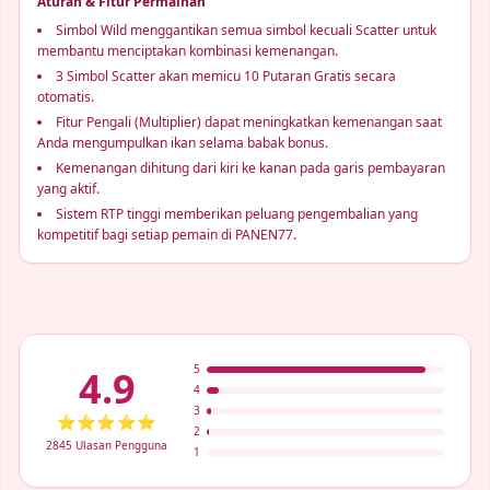
Aturan & Fitur Permainan
Simbol Wild menggantikan semua simbol kecuali Scatter untuk
membantu menciptakan kombinasi kemenangan.
3 Simbol Scatter akan memicu 10 Putaran Gratis secara
otomatis.
Fitur Pengali (Multiplier) dapat meningkatkan kemenangan saat
Anda mengumpulkan ikan selama babak bonus.
Kemenangan dihitung dari kiri ke kanan pada garis pembayaran
yang aktif.
Sistem RTP tinggi memberikan peluang pengembalian yang
kompetitif bagi setiap pemain di PANEN77.
Rating Pemain
5
4.9
4
3
⭐⭐⭐⭐⭐
2
2845 Ulasan Pengguna
1