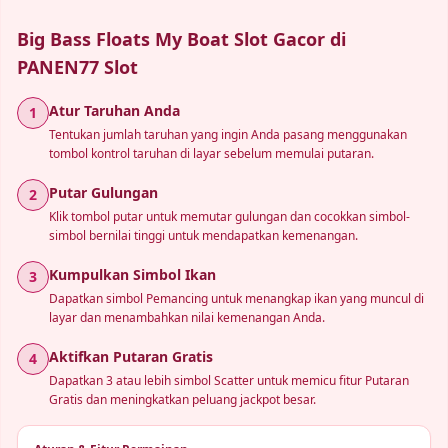
Big Bass Floats My Boat Slot Gacor di
PANEN77 Slot
Atur Taruhan Anda
1
Tentukan jumlah taruhan yang ingin Anda pasang menggunakan
tombol kontrol taruhan di layar sebelum memulai putaran.
Putar Gulungan
2
Klik tombol putar untuk memutar gulungan dan cocokkan simbol-
simbol bernilai tinggi untuk mendapatkan kemenangan.
Kumpulkan Simbol Ikan
3
Dapatkan simbol Pemancing untuk menangkap ikan yang muncul di
layar dan menambahkan nilai kemenangan Anda.
Aktifkan Putaran Gratis
4
Dapatkan 3 atau lebih simbol Scatter untuk memicu fitur Putaran
Gratis dan meningkatkan peluang jackpot besar.